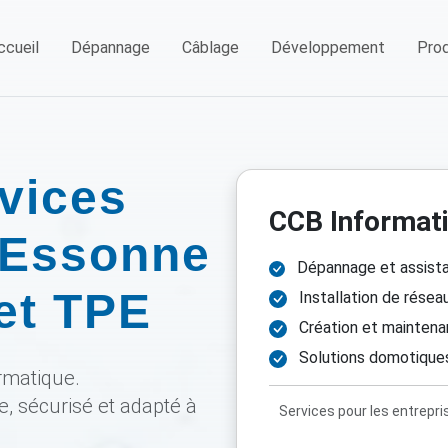
ccueil
Dépannage
Câblage
Développement
Prod
vices
CCB Informat
 Essonne
Dépannage et assistan
 et TPE
Installation de résea
Création et maintenan
Solutions domotiques 
rmatique.
 sécurisé et adapté à
Services pour les entrepri